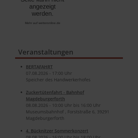
Mehr auf
wetteronline.de
Veranstaltungen
BERTAFAHRT
07.​08.​2026 -
17:00
Uhr
Speicher des Handwerkerhofes
Zuckertütenfahrt - Bahnhof
Magdeburgerforth
08.​08.​2026 -
10:00
Uhr bis
16:00
Uhr
Museumsbahnhof , Forststraße 6, 39291
Magdeburgerforth
4. Bücknitzer Sommerkonzert
08.​08.​2026 -
16:00
Uhr bis
18:00
Uhr