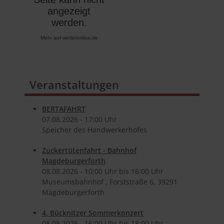
Mehr auf
wetteronline.de
Veranstaltungen
BERTAFAHRT
07.​08.​2026 -
17:00
Uhr
Speicher des Handwerkerhofes
Zuckertütenfahrt - Bahnhof
Magdeburgerforth
08.​08.​2026 -
10:00
Uhr bis
16:00
Uhr
Museumsbahnhof , Forststraße 6, 39291
Magdeburgerforth
4. Bücknitzer Sommerkonzert
08.​08.​2026 -
16:00
Uhr bis
18:00
Uhr