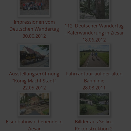
Impressionen vom
112. Deutscher Wandertag
Deutschen Wandertag
- Käferwanderung in Ziesar
30.​06.​2012
18.​06.​2012
Ausstellungseröffnung
Fahrradtour auf der alten
"König Macht Stadt"
Bahnlinie
22.​05.​2012
28.​08.​2011
Eisenbahnwochenende in
Billder aus Sellin -
Ziesar
Rekonstruktion 2.