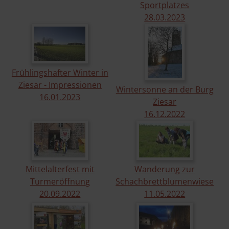
Sportplatzes
28.​03.​2023
Frühlingshafter Winter in
Ziesar - Impressionen
Wintersonne an der Burg
16.​01.​2023
Ziesar
16.​12.​2022
Mittelalterfest mit
Wanderung zur
Turmeröffnung
Schachbrettblumenwiese
20.​09.​2022
11.​05.​2022