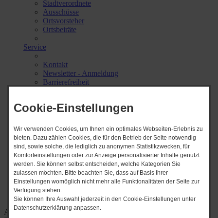
Stadtverordnete
Ausschüsse
Ortsvorsteher
Ortsbeiräte
Service
Kontakt
Newsletter - Anmeldung
Barrierefreiheit
Beratungsstellen
Kontakt Revierpolizei
Cookie-Einstellungen
Broschüre Amt Ziesar
Bauen in Ziesar
Vermietung / Burgareal
Wir verwenden Cookies, um Ihnen ein optimales Webseiten-Erlebnis zu
Immobilien
bieten. Dazu zählen Cookies, die für den Betrieb der Seite notwendig
Fahrplan
sind, sowie solche, die lediglich zu anonymen Statistikzwecken, für
Komforteinstellungen oder zur Anzeige personalisierter Inhalte genutzt
werden. Sie können selbst entscheiden, welche Kategorien Sie
Startseite .
zulassen möchten. Bitte beachten Sie, dass auf Basis Ihrer
Impressum .
Einstellungen womöglich nicht mehr alle Funktionalitäten der Seite zur
Datenschutz .
Verfügung stehen.
Barrierefreiheit
Sie können Ihre Auswahl jederzeit in den Cookie-Einstellungen unter
Datenschutzerklärung anpassen.
Abonnieren Sie unseren Newsletter.