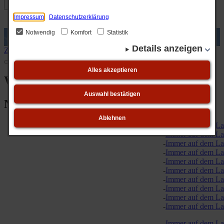
Impressum
Datenschutzerklärung
Notwendig
Komfort
Statistik
Details anzeigen
Zurück
Weiter
1
2
3
4
5
6
7
8
9
10
Alles akzeptieren
Willkommen
Auswahl bestätigen
News-Ticker
Ablehnen
Immer auf dem Laufen
Immer auf dem Laufen
Immer auf dem Laufen
Immer auf dem Laufen
Immer auf dem Laufen
Immer auf dem Laufen
Immer auf dem Laufen
Immer auf dem Laufen
Immer auf dem Laufen
Immer auf dem Laufen
Immer auf dem Laufen