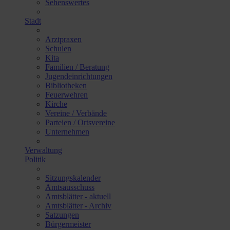
Sehenswertes
Stadt
Arztpraxen
Schulen
Kita
Familien / Beratung
Jugendeinrichtungen
Bibliotheken
Feuerwehren
Kirche
Vereine / Verbände
Parteien / Ortsvereine
Unternehmen
Verwaltung
Politik
Sitzungskalender
Amtsausschuss
Amtsblätter - aktuell
Amtsblätter - Archiv
Satzungen
Bürgermeister