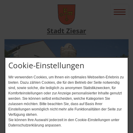
Stadt Ziesar
Cookie-Einstellungen
Wir verwenden Cookies, um Ihnen ein optimales Webseiten-Erlebnis zu
bieten. Dazu zählen Cookies, die für den Betrieb der Seite notwendig
sind, sowie solche, die lediglich zu anonymen Statistikzwecken, für
Komforteinstellungen oder zur Anzeige personalisierter Inhalte genutzt
werden. Sie können selbst entscheiden, welche Kategorien Sie
zulassen möchten. Bitte beachten Sie, dass auf Basis Ihrer
News-Ticker
Einstellungen womöglich nicht mehr alle Funktionalitäten der Seite zur
Verfügung stehen.
Immer auf dem Laufenden? + + + Abonnier
Sie können Ihre Auswahl jederzeit in den Cookie-Einstellungen unter
Datenschutzerklärung anpassen.